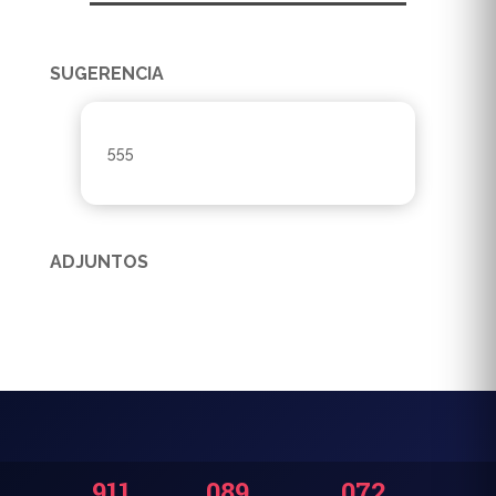
SUGERENCIA
555
ADJUNTOS
911
089
072