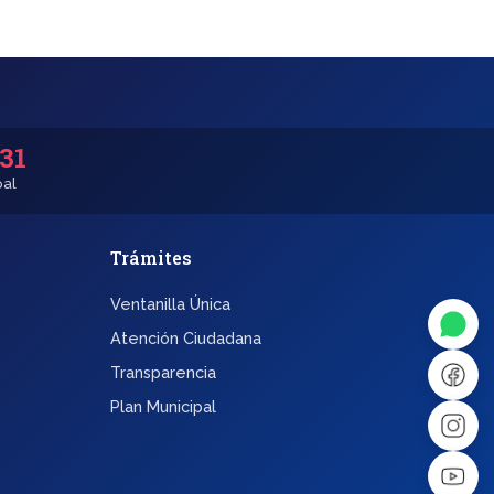
531
pal
Trámites
◐
A+
Ventanilla Única
↔
U̲
Atención Ciudadana
Transparencia
Dx
❙❙
Plan Municipal