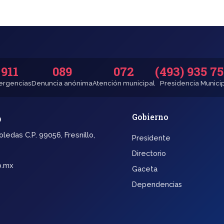
911
089
072
(493) 935 7
rgencias
Denuncia anónima
Atención municipal
Presidencia Munici
o
Gobierno
oledas C.P. 99056, Fresnillo,
Presidente
Directorio
b.mx
Gaceta
Dependencias