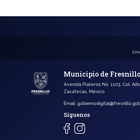
Eme
Municipio de Fresnill
Avenida Plateros No. 1103, Col. Arb
Zacatecas, México
Email:
gobiernodigital@fresnillo.go
Síguenos