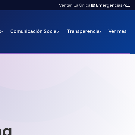
Ventanilla Única
☎ Emergencias 911
s
Comunicación Social
Transparencia
Ver más
na