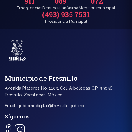
911
089
072
Emergencias
Denuncia anónima
Atención municipal
(493) 935 7531
Presidencia Municipal
Municipio de Fresnillo
Avenida Plateros No. 1103, Col. Arboledas C.P. 99056,
Fresnillo, Zacatecas, México
Email:
gobiernodigital@fresnillo.gob.mx
Síguenos