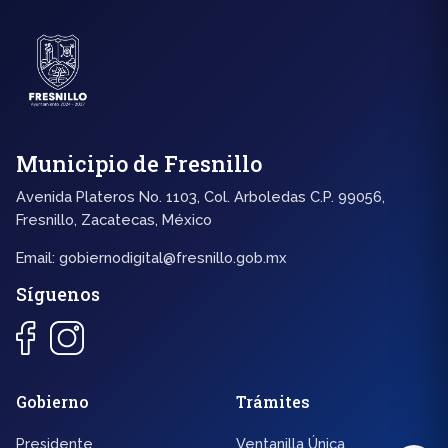
Municipio de Fresnillo
Avenida Plateros No. 1103, Col. Arboledas C.P. 99056,
Fresnillo, Zacatecas, México
Email:
gobiernodigital@fresnillo.gob.mx
Síguenos
◐
A+
Gobierno
Trámites
Presidente
Ventanilla Única
↔
U̲