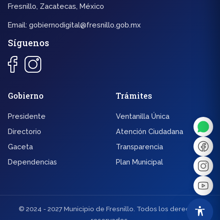
Fresnillo, Zacatecas, México
Email:
gobiernodigital@fresnillo.gob.mx
Síguenos
◐
A+
Gobierno
Trámites
Presidente
Ventanilla Única
↔
U̲
Directorio
Atención Ciudadana
Gaceta
Transparencia
Dx
❙❙
Dependencias
Plan Municipal
© 2024 - 2027 Municipio de Fresnillo. Todos los derechos
reservados.