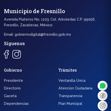
Municipio de Fresnillo
Avenida Plateros No. 1103, Col. Arboledas C.P. 99056,
Fresnillo, Zacatecas, México
Email:
gobiernodigital@fresnillo.gob.mx
Síguenos
◐
A+
Gobierno
Trámites
Presidente
Ventanilla Única
↔
U̲
Directorio
Atención Ciudadana
Gaceta
Transparencia
Dx
❙❙
Dependencias
Plan Municipal