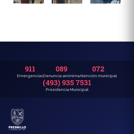
911
089
072
Emergencias
Denuncia anónima
Atención municipal
(493) 935 7531
Presidencia Municipal