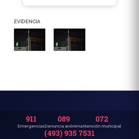
EVIDENCIA
911
089
072
Emergencias
Denuncia anónima
Atención municipal
(493) 935 7531