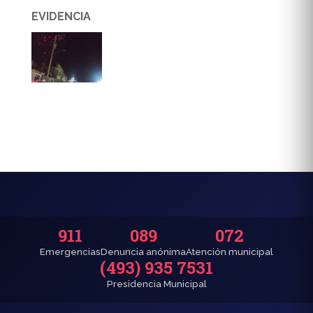
EVIDENCIA
911
089
072
Emergencias
Denuncia anónima
Atención municipal
(493) 935 7531
Presidencia Municipal