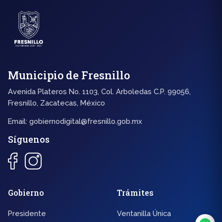
Municipio de Fresnillo
Avenida Plateros No. 1103, Col. Arboledas C.P. 99056,
Fresnillo, Zacatecas, México
Email:
gobiernodigital@fresnillo.gob.mx
Síguenos
◐
A+
Gobierno
Trámites
Presidente
Ventanilla Única
↔
U̲