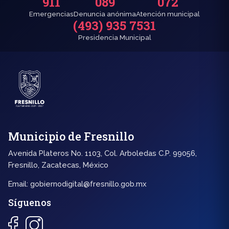
911
089
072
Emergencias
Denuncia anónima
Atención municipal
(493) 935 7531
Presidencia Municipal
Municipio de Fresnillo
Avenida Plateros No. 1103, Col. Arboledas C.P. 99056,
Fresnillo, Zacatecas, México
Email:
gobiernodigital@fresnillo.gob.mx
Síguenos