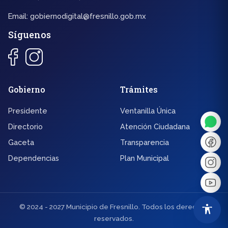
Email:
gobiernodigital@fresnillo.gob.mx
Síguenos
◐
A+
Gobierno
Trámites
Presidente
Ventanilla Única
↔
U̲
Directorio
Atención Ciudadana
Gaceta
Transparencia
Dx
❙❙
Dependencias
Plan Municipal
© 2024 - 2027 Municipio de Fresnillo. Todos los derechos
reservados.