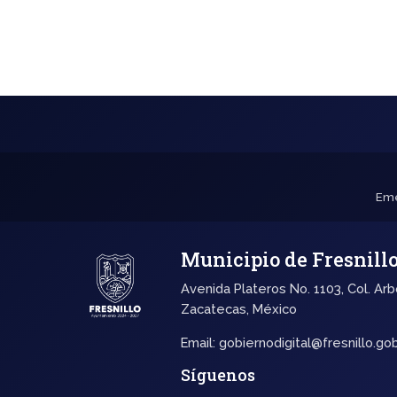
Eme
Municipio de Fresnill
Avenida Plateros No. 1103, Col. Arb
Zacatecas, México
Email:
gobiernodigital@fresnillo.go
Síguenos