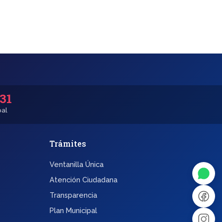
531
pal
Trámites
◐
A+
Ventanilla Única
↔
U̲
Atención Ciudadana
Transparencia
Dx
❙❙
Plan Municipal