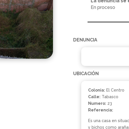
La denuncia se 
En proceso
DENUNCIA
UBICACIÓN
Colonia:
El Centro
Calle:
Tabasco
Numero:
23
Referencia:
Es una casa en situa
y bichos como arañas