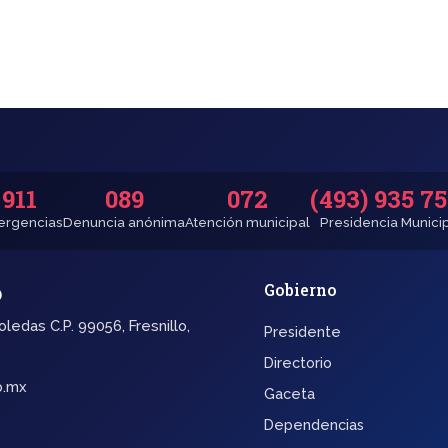
911
089
072
(493) 935 7
rgencias
Denuncia anónima
Atención municipal
Presidencia Munici
o
Gobierno
oledas C.P. 99056, Fresnillo,
Presidente
Directorio
b.mx
Gaceta
Dependencias