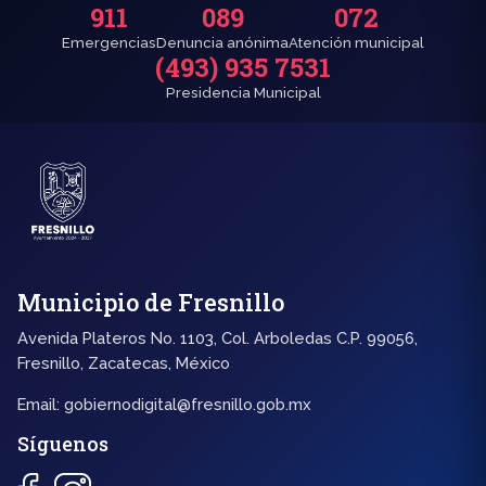
911
089
072
Emergencias
Denuncia anónima
Atención municipal
(493) 935 7531
Presidencia Municipal
Municipio de Fresnillo
Avenida Plateros No. 1103, Col. Arboledas C.P. 99056,
Fresnillo, Zacatecas, México
Email:
gobiernodigital@fresnillo.gob.mx
Síguenos