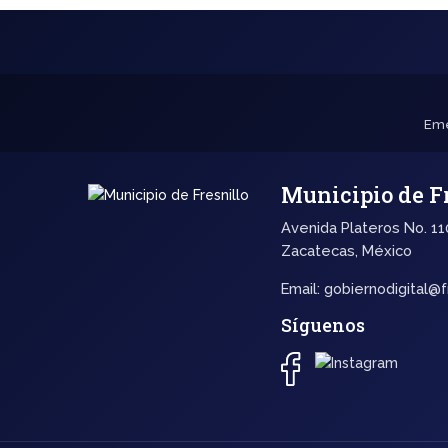
Eme
Municipio de F
Avenida Plateros No. 110
Zacatecas, México
Email:
gobiernodigital@f
Síguenos