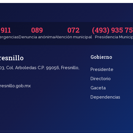
911
089
072
(493) 935 7
rgencias
Denuncia anónima
Atención municipal
Presidencia Munici
resnillo
Gobierno
3, Col. Arboledas C.P. 99056, Fresnillo,
Presidente
Directorio
resnillo.gob.mx
Gaceta
Dependencias