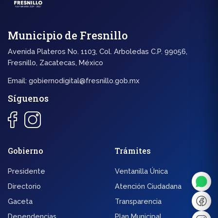
Municipio de Fresnillo
Avenida Plateros No. 1103, Col. Arboledas C.P. 99056,
Fresnillo, Zacatecas, México
Email:
gobiernodigital@fresnillo.gob.mx
Síguenos
◐
A+
Gobierno
Trámites
Presidente
Ventanilla Única
↔
U̲
Directorio
Atención Ciudadana
Gaceta
Transparencia
Dx
❙❙
Dependencias
Plan Municipal