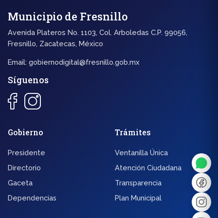
Municipio de Fresnillo
Avenida Plateros No. 1103, Col. Arboledas C.P. 99056,
Fresnillo, Zacatecas, México
Email:
gobiernodigital@fresnillo.gob.mx
Síguenos
◐
A+
Gobierno
Trámites
Presidente
Ventanilla Única
↔
U̲
Directorio
Atención Ciudadana
Gaceta
Transparencia
Dx
❙❙
Dependencias
Plan Municipal