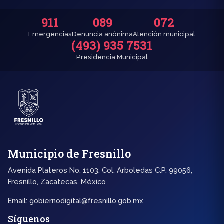
911
089
072
Emergencias
Denuncia anónima
Atención municipal
(493) 935 7531
Presidencia Municipal
Municipio de Fresnillo
Avenida Plateros No. 1103, Col. Arboledas C.P. 99056,
Fresnillo, Zacatecas, México
Email:
gobiernodigital@fresnillo.gob.mx
Síguenos