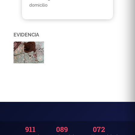
domicilio
EVIDENCIA
911
089
072