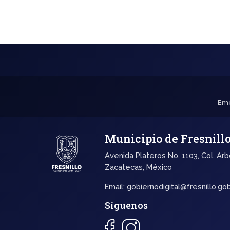
Eme
Municipio de Fresnill
Avenida Plateros No. 1103, Col. Arb
Zacatecas, México
Email:
gobiernodigital@fresnillo.go
Síguenos