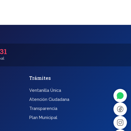
531
pal
Trámites
◐
A+
Ventanilla Única
↔
U̲
Atención Ciudadana
Transparencia
Dx
❙❙
Plan Municipal