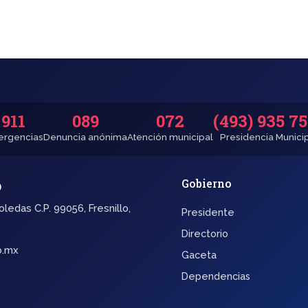
911
089
072
(493) 935 7
rgencias
Denuncia anónima
Atención municipal
Presidencia Munici
o
Gobierno
oledas C.P. 99056, Fresnillo,
Presidente
Directorio
b.mx
Gaceta
Dependencias