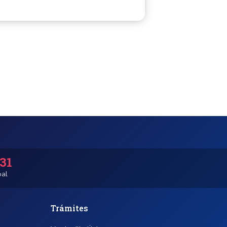
531
pal
Trámites
◐
A+