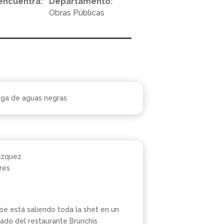
encuentra:
Departamento:
Obras Públicas
ga de aguas negras
azquez
res
e está saliendo toda la shet en un
lado del restaurante Brunchis