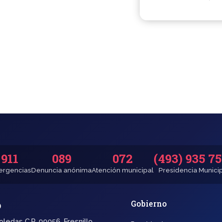
911
089
072
(493) 935 7
rgencias
Denuncia anónima
Atención municipal
Presidencia Munici
o
Gobierno
oledas C.P. 99056, Fresnillo,