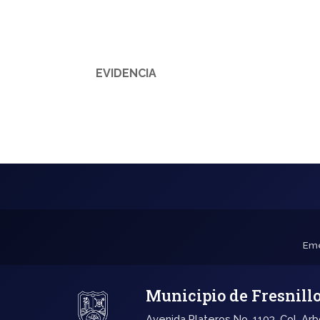
EVIDENCIA
Eme
Municipio de Fresnill
Avenida Plateros No. 1103, Col. Arb