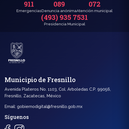
911
089
072
Emergencias
Denuncia anónima
Atención municipal
(493) 935 7531
Presidencia Municipal
Municipio de Fresnillo
Avenida Plateros No. 1103, Col. Arboledas C.P. 99056,
Fresnillo, Zacatecas, México
Email:
gobiernodigital@fresnillo.gob.mx
Síguenos