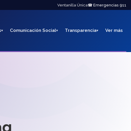
Ventanilla Única
☎ Emergencias 911
s
Comunicación Social
Transparencia
Ver más
na