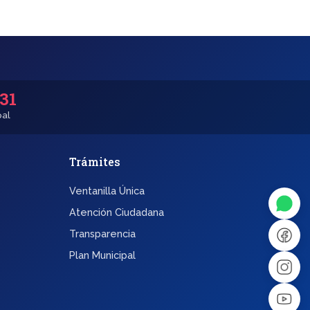
531
pal
Trámites
◐
A+
Ventanilla Única
↔
U̲
Atención Ciudadana
Transparencia
Dx
❙❙
Plan Municipal