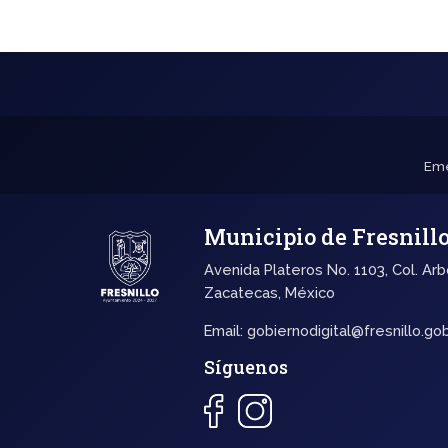
Eme
Municipio de Fresnill
Avenida Plateros No. 1103, Col. Arb
Zacatecas, México
Email:
gobiernodigital@fresnillo.go
Síguenos