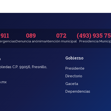
911
089
072
(493) 935 7
rgencias
Denuncia anónima
Atención municipal
Presidencia Munici
o
Gobierno
oledas C.P. 99056, Fresnillo,
Presidente
Directorio
b.mx
Gaceta
Dependencias