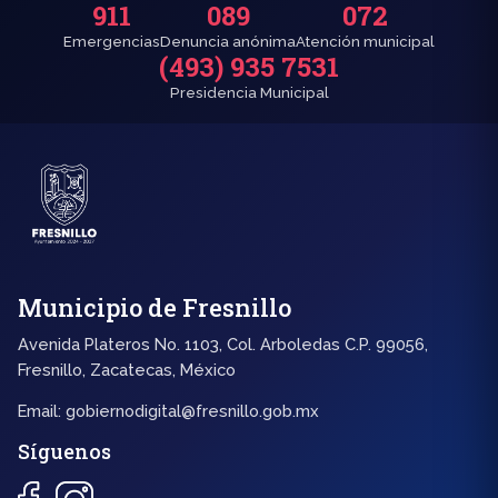
911
089
072
Emergencias
Denuncia anónima
Atención municipal
(493) 935 7531
Presidencia Municipal
Municipio de Fresnillo
Avenida Plateros No. 1103, Col. Arboledas C.P. 99056,
Fresnillo, Zacatecas, México
Email:
gobiernodigital@fresnillo.gob.mx
Síguenos