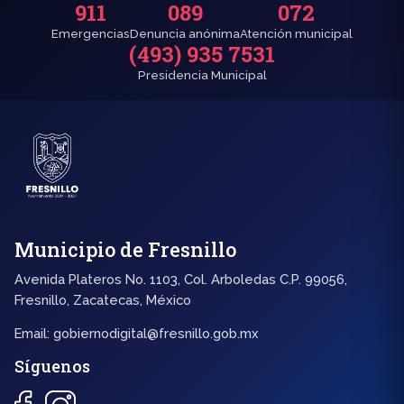
911
089
072
Emergencias
Denuncia anónima
Atención municipal
(493) 935 7531
Presidencia Municipal
Municipio de Fresnillo
Avenida Plateros No. 1103, Col. Arboledas C.P. 99056,
Fresnillo, Zacatecas, México
Email:
gobiernodigital@fresnillo.gob.mx
Síguenos