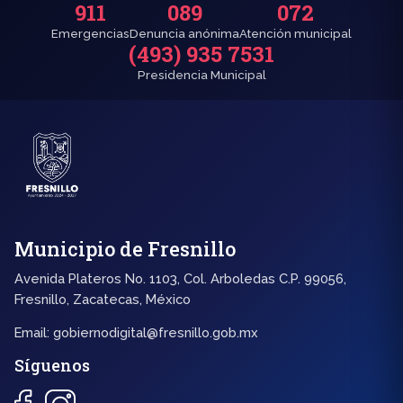
911
089
072
Emergencias
Denuncia anónima
Atención municipal
(493) 935 7531
Presidencia Municipal
Municipio de Fresnillo
Avenida Plateros No. 1103, Col. Arboledas C.P. 99056,
Fresnillo, Zacatecas, México
Email:
gobiernodigital@fresnillo.gob.mx
Síguenos