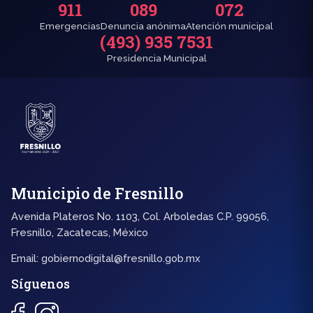
911
089
072
Emergencias
Denuncia anónima
Atención municipal
(493) 935 7531
Presidencia Municipal
Municipio de Fresnillo
Avenida Plateros No. 1103, Col. Arboledas C.P. 99056,
Fresnillo, Zacatecas, México
Email:
gobiernodigital@fresnillo.gob.mx
Síguenos