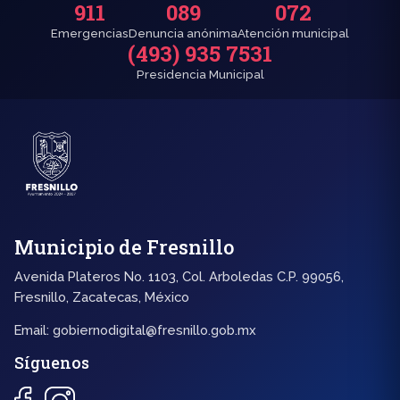
911
089
072
Emergencias
Denuncia anónima
Atención municipal
(493) 935 7531
Presidencia Municipal
Municipio de Fresnillo
Avenida Plateros No. 1103, Col. Arboledas C.P. 99056,
Fresnillo, Zacatecas, México
Email:
gobiernodigital@fresnillo.gob.mx
Síguenos