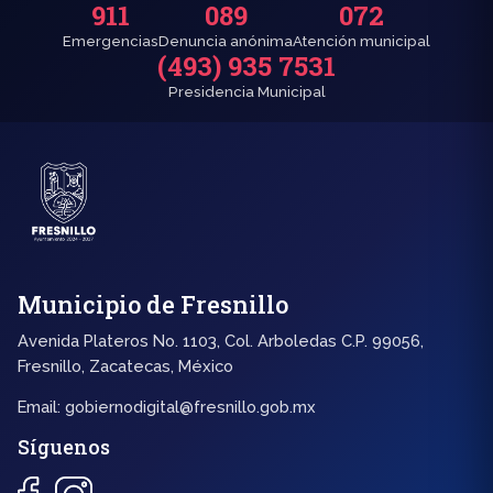
911
089
072
Emergencias
Denuncia anónima
Atención municipal
(493) 935 7531
Presidencia Municipal
Municipio de Fresnillo
Avenida Plateros No. 1103, Col. Arboledas C.P. 99056,
Fresnillo, Zacatecas, México
Email:
gobiernodigital@fresnillo.gob.mx
Síguenos