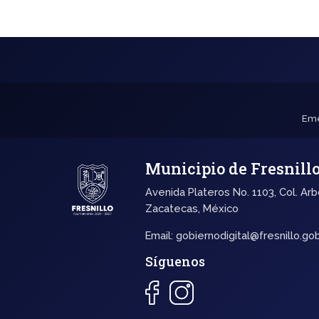
Eme
Municipio de Fresnill
Avenida Plateros No. 1103, Col. Arb
Zacatecas, México
Email:
gobiernodigital@fresnillo.go
Síguenos