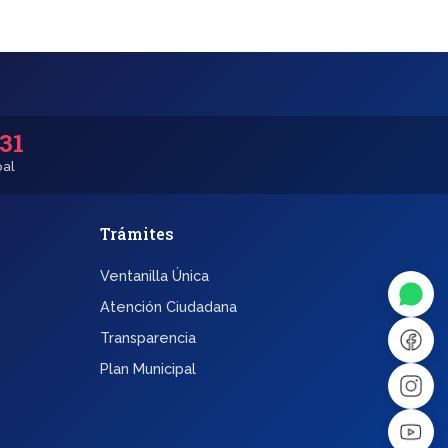
531
pal
Trámites
◐
A+
Ventanilla Única
↔
U̲
Atención Ciudadana
Transparencia
Dx
❙❙
Plan Municipal