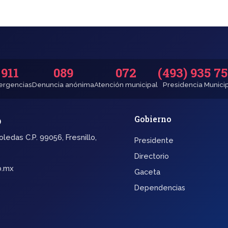
911
089
072
(493) 935 7
rgencias
Denuncia anónima
Atención municipal
Presidencia Munici
o
Gobierno
oledas C.P. 99056, Fresnillo,
Presidente
Directorio
b.mx
Gaceta
Dependencias