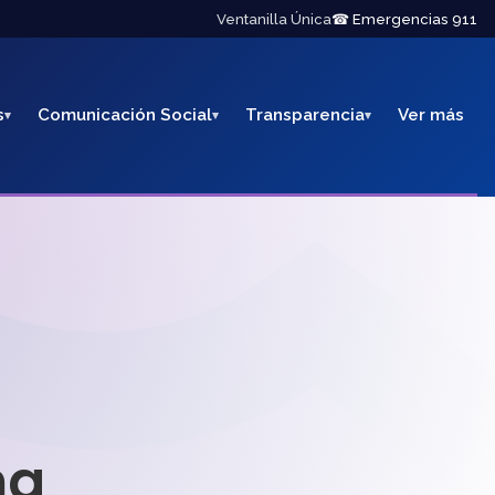
Ventanilla Única
☎ Emergencias 911
s
Comunicación Social
Transparencia
Ver más
na