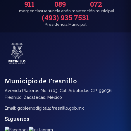
911
089
072
Emergencias
Denuncia anónima
Atención municipal
(493) 935 7531
Presidencia Municipal
Municipio de Fresnillo
Avenida Plateros No. 1103, Col. Arboledas C.P. 99056,
Fresnillo, Zacatecas, México
Email:
gobiernodigital@fresnillo.gob.mx
Síguenos