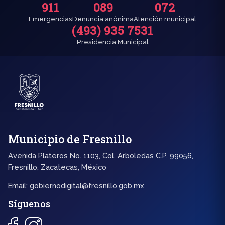
911
089
072
Emergencias
Denuncia anónima
Atención municipal
(493) 935 7531
Presidencia Municipal
Municipio de Fresnillo
Avenida Plateros No. 1103, Col. Arboledas C.P. 99056,
Fresnillo, Zacatecas, México
Email:
gobiernodigital@fresnillo.gob.mx
Síguenos