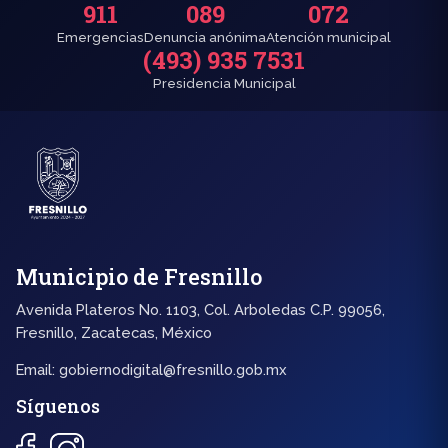
911
089
072
Emergencias
Denuncia anónima
Atención municipal
(493) 935 7531
Presidencia Municipal
Municipio de Fresnillo
Avenida Plateros No. 1103, Col. Arboledas C.P. 99056,
Fresnillo, Zacatecas, México
Email:
gobiernodigital@fresnillo.gob.mx
Síguenos