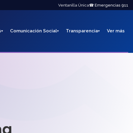
Ventanilla Única
☎ Emergencias 911
s
Comunicación Social
Transparencia
Ver más
na