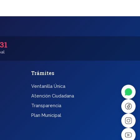
531
pal
Trámites
◐
A+
Ventanilla Única
↔
U̲
Atención Ciudadana
Transparencia
Dx
❙❙
Plan Municipal