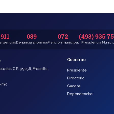
911
089
072
(493) 935 7
rgencias
Denuncia anónima
Atención municipal
Presidencia Munici
o
Gobierno
oledas C.P. 99056, Fresnillo,
Presidente
Directorio
b.mx
Gaceta
Dependencias