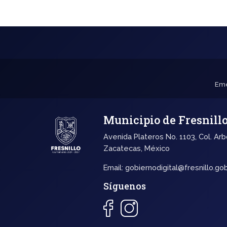
Eme
Municipio de Fresnill
Avenida Plateros No. 1103, Col. Arb
Zacatecas, México
Email:
gobiernodigital@fresnillo.go
Síguenos