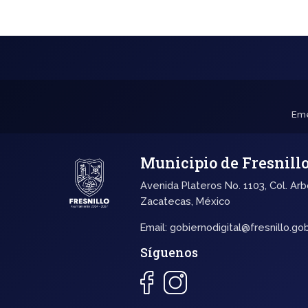
Eme
Municipio de Fresnill
Avenida Plateros No. 1103, Col. Arb
Zacatecas, México
Email:
gobiernodigital@fresnillo.go
Síguenos