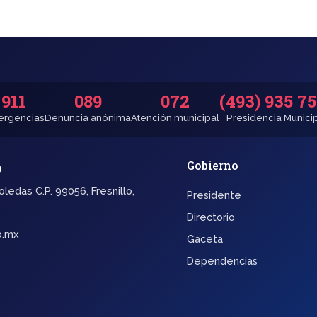
911
089
072
(493) 935 7
rgencias
Denuncia anónima
Atención municipal
Presidencia Munici
o
Gobierno
oledas C.P. 99056, Fresnillo,
Presidente
Directorio
b.mx
Gaceta
Dependencias