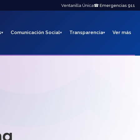
Ventanilla Única
☎ Emergencias 911
s
Comunicación Social
Transparencia
Ver más
na