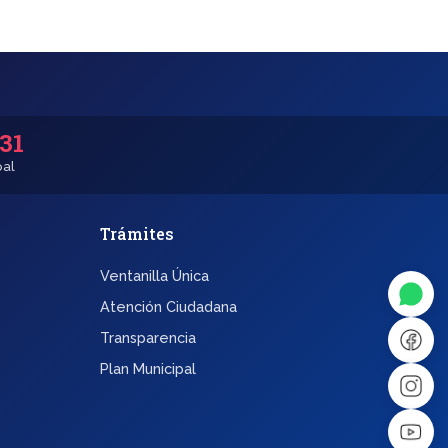
531
pal
Trámites
◐
A+
Ventanilla Única
↔
U̲
Atención Ciudadana
Transparencia
Dx
❙❙
Plan Municipal