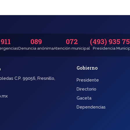
911
089
072
(493) 935 7
rgencias
Denuncia anónima
Atención municipal
Presidencia Munici
o
Gobierno
oledas C.P. 99056, Fresnillo,
Presidente
Directorio
b.mx
Gaceta
Dependencias