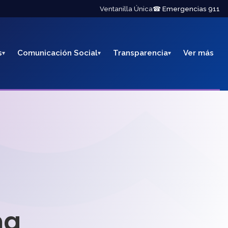
Ventanilla Única
☎ Emergencias 911
s
Comunicación Social
Transparencia
Ver más
na