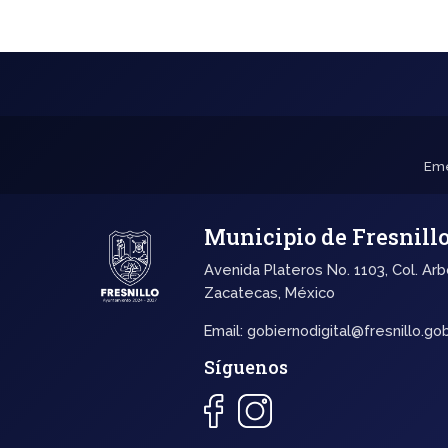
Eme
Municipio de Fresnill
Avenida Plateros No. 1103, Col. Arb
Zacatecas, México
Email:
gobiernodigital@fresnillo.go
Síguenos