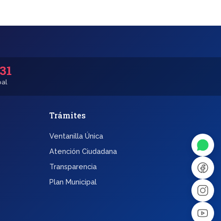
531
pal
Trámites
◐
A+
Ventanilla Única
↔
U̲
Atención Ciudadana
Transparencia
Dx
❙❙
Plan Municipal