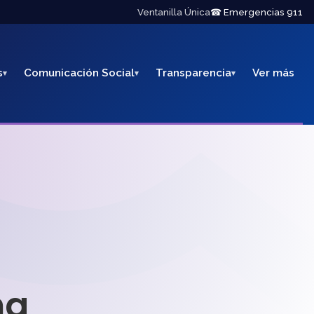
Ventanilla Única
☎ Emergencias 911
s
Comunicación Social
Transparencia
Ver más
na