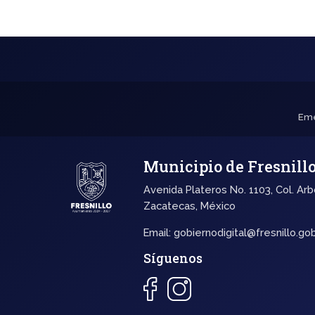
Eme
Municipio de Fresnill
Avenida Plateros No. 1103, Col. Arb
Zacatecas, México
Email:
gobiernodigital@fresnillo.go
Síguenos