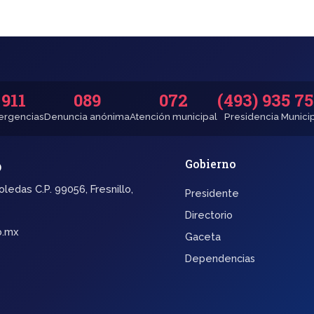
911
089
072
(493) 935 7
rgencias
Denuncia anónima
Atención municipal
Presidencia Munici
o
Gobierno
oledas C.P. 99056, Fresnillo,
Presidente
Directorio
b.mx
Gaceta
Dependencias