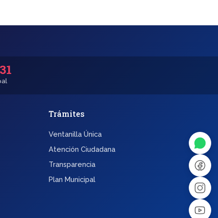
531
pal
Trámites
◐
A+
Ventanilla Única
↔
U̲
Atención Ciudadana
Transparencia
Dx
❙❙
Plan Municipal