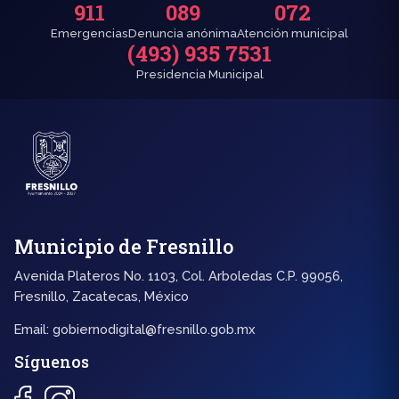
911
089
072
Emergencias
Denuncia anónima
Atención municipal
(493) 935 7531
Presidencia Municipal
Municipio de Fresnillo
Avenida Plateros No. 1103, Col. Arboledas C.P. 99056,
Fresnillo, Zacatecas, México
Email:
gobiernodigital@fresnillo.gob.mx
Síguenos