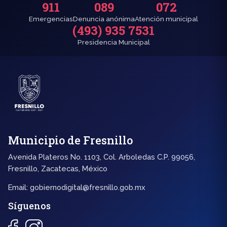
911
089
072
Emergencias
Denuncia anónima
Atención municipal
(493) 935 7531
Presidencia Municipal
Municipio de Fresnillo
Avenida Plateros No. 1103, Col. Arboledas C.P. 99056,
Fresnillo, Zacatecas, México
Email:
gobiernodigital@fresnillo.gob.mx
Síguenos