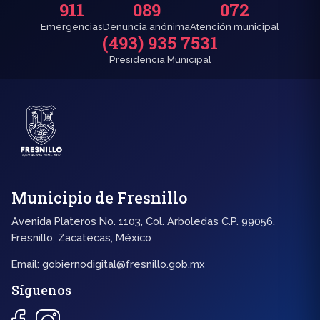
911
089
072
Emergencias
Denuncia anónima
Atención municipal
(493) 935 7531
Presidencia Municipal
Municipio de Fresnillo
Avenida Plateros No. 1103, Col. Arboledas C.P. 99056,
Fresnillo, Zacatecas, México
Email:
gobiernodigital@fresnillo.gob.mx
Síguenos