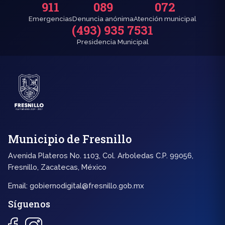
911
089
072
Emergencias
Denuncia anónima
Atención municipal
(493) 935 7531
Presidencia Municipal
Municipio de Fresnillo
Avenida Plateros No. 1103, Col. Arboledas C.P. 99056,
Fresnillo, Zacatecas, México
Email:
gobiernodigital@fresnillo.gob.mx
Síguenos