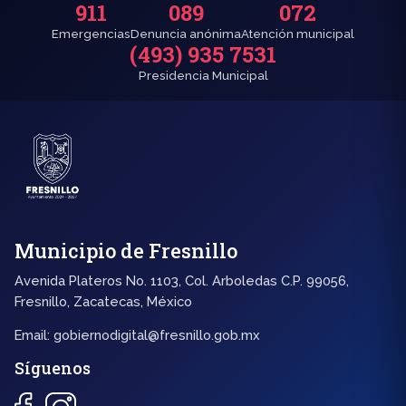
911
089
072
Emergencias
Denuncia anónima
Atención municipal
(493) 935 7531
Presidencia Municipal
Municipio de Fresnillo
Avenida Plateros No. 1103, Col. Arboledas C.P. 99056,
Fresnillo, Zacatecas, México
Email:
gobiernodigital@fresnillo.gob.mx
Síguenos