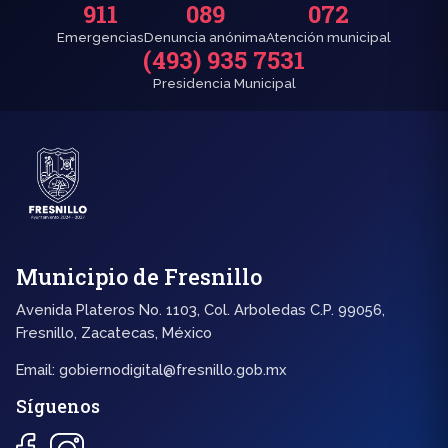
911
089
072
Emergencias
Denuncia anónima
Atención municipal
(493) 935 7531
Presidencia Municipal
Municipio de Fresnillo
Avenida Plateros No. 1103, Col. Arboledas C.P. 99056,
Fresnillo, Zacatecas, México
Email:
gobiernodigital@fresnillo.gob.mx
Síguenos