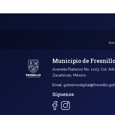
Eme
Municipio de Fresnill
Avenida Plateros No. 1103, Col. Arb
Zacatecas, México
Email:
gobiernodigital@fresnillo.go
Síguenos