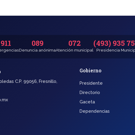
911
089
072
(493) 935 7
rgencias
Denuncia anónima
Atención municipal
Presidencia Munici
o
Gobierno
oledas C.P. 99056, Fresnillo,
Presidente
Directorio
b.mx
Gaceta
Dependencias