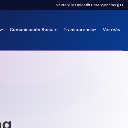
Ventanilla Única
☎ Emergencias 911
s
Comunicación Social
Transparencia
Ver más
na