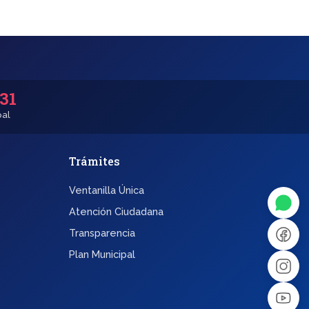
531
pal
Trámites
◐
A+
Ventanilla Única
↔
U̲
Atención Ciudadana
Transparencia
Dx
❙❙
Plan Municipal