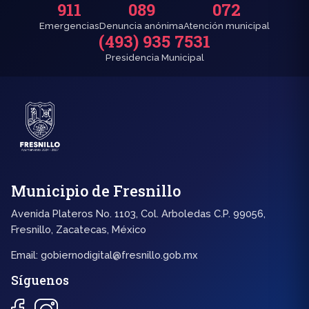
911
089
072
Emergencias
Denuncia anónima
Atención municipal
(493) 935 7531
Presidencia Municipal
Municipio de Fresnillo
Avenida Plateros No. 1103, Col. Arboledas C.P. 99056,
Fresnillo, Zacatecas, México
Email:
gobiernodigital@fresnillo.gob.mx
Síguenos