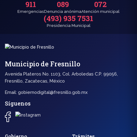
911
089
072
Emergencias
Denuncia anónima
Atención municipal
(493) 935 7531
Presidencia Municipal
Municipio de Fresnillo
Avenida Plateros No. 1103, Col. Arboledas C.P. 99056,
Fresnillo, Zacatecas, México
Email:
gobiernodigital@fresnillo.gob.mx
Síguenos
Gobierno
Trámites