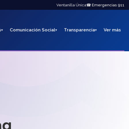
Ventanilla Única
☎ Emergencias 911
s
Comunicación Social
Transparencia
Ver más
na