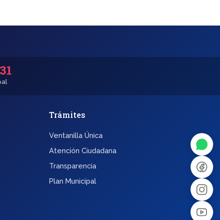
531
pal
Trámites
◐
A+
Ventanilla Única
↔
U̲
Atención Ciudadana
Transparencia
Dx
❙❙
Plan Municipal