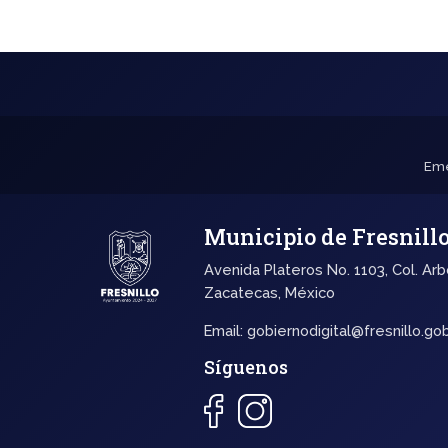
Eme
Municipio de Fresnill
Avenida Plateros No. 1103, Col. Arb
Zacatecas, México
Email:
gobiernodigital@fresnillo.go
Síguenos