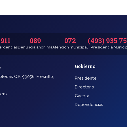
911
089
072
(493) 935 7
rgencias
Denuncia anónima
Atención municipal
Presidencia Munici
o
Gobierno
oledas C.P. 99056, Fresnillo,
Presidente
Directorio
b.mx
Gaceta
Dependencias