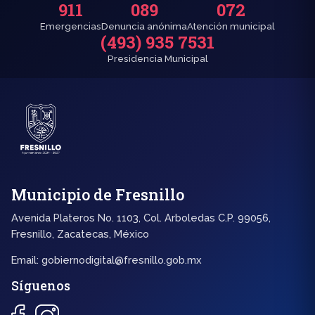
911
089
072
Emergencias
Denuncia anónima
Atención municipal
(493) 935 7531
Presidencia Municipal
Municipio de Fresnillo
Avenida Plateros No. 1103, Col. Arboledas C.P. 99056,
Fresnillo, Zacatecas, México
Email:
gobiernodigital@fresnillo.gob.mx
Síguenos