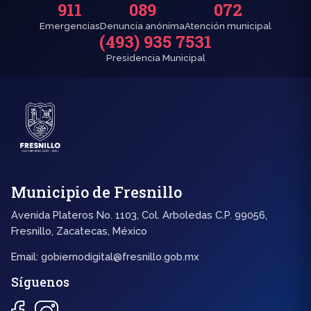
911
089
072
Emergencias
Denuncia anónima
Atención municipal
(493) 935 7531
Presidencia Municipal
Municipio de Fresnillo
Avenida Plateros No. 1103, Col. Arboledas C.P. 99056,
Fresnillo, Zacatecas, México
Email:
gobiernodigital@fresnillo.gob.mx
Síguenos