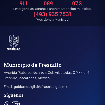
911
089
072
Emergencias
Denuncia anónima
Atención municipal
(493) 935 7531
Presidencia Municipal
Municipio de Fresnillo
Avenida Plateros No. 1103, Col. Arboledas C.P. 99056,
Fresnillo, Zacatecas, México
Email:
gobiernodigital@fresnillo.gob.mx
Síguenos