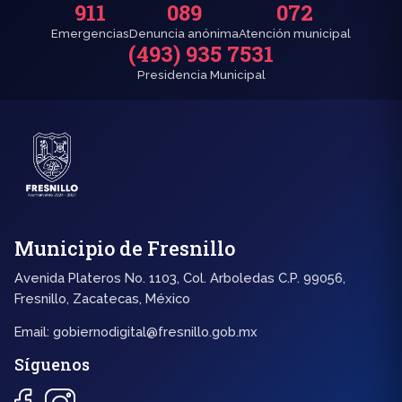
911
089
072
Emergencias
Denuncia anónima
Atención municipal
(493) 935 7531
Presidencia Municipal
Municipio de Fresnillo
Avenida Plateros No. 1103, Col. Arboledas C.P. 99056,
Fresnillo, Zacatecas, México
Email:
gobiernodigital@fresnillo.gob.mx
Síguenos