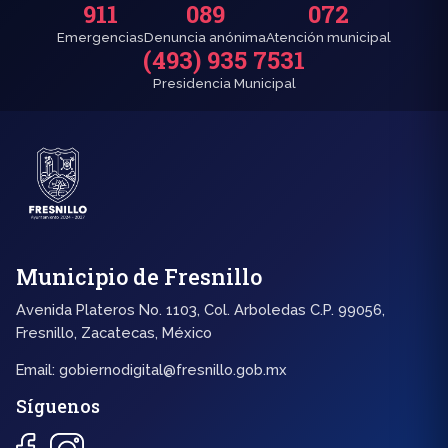
911
089
072
Emergencias
Denuncia anónima
Atención municipal
(493) 935 7531
Presidencia Municipal
Municipio de Fresnillo
Avenida Plateros No. 1103, Col. Arboledas C.P. 99056,
Fresnillo, Zacatecas, México
Email:
gobiernodigital@fresnillo.gob.mx
Síguenos